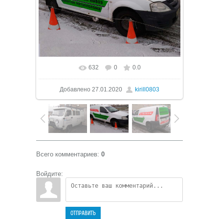
632
0
0.0
В реальном размере
800x536
/ 60.2Kb
Добавлено
27.01.2020
kirill0803
Всего комментариев
:
0
Войдите:
ОТПРАВИТЬ