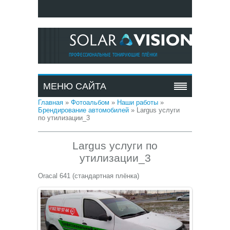
ПРОФЕССИОНАЛЬНЫЕ ТОНИРУЮЩИЕ ПЛЁНКИ
МЕНЮ САЙТА
Главная
»
Фотоальбом
»
Наши работы
»
Брендирование автомобилей
» Largus услуги
по утилизации_3
Largus услуги по
утилизации_3
Oracal 641 (стандартная плёнка)